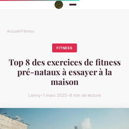
Accueil
›
Fitness
FITNESS
Top 8 des exercices de fitness
pré-nataux à essayer à la
maison
Lenny
•
1 mars 2025
•
8 min de lecture