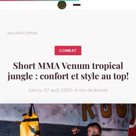
Accueil
›
Combat
COMBAT
Short MMA Venum tropical
jungle : confort et style au top!
Lenny
•
27 août 2025
•
4 min de lecture